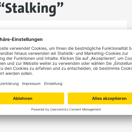
“Stalking”
minente. In Schulen sind Schülerinnen und Schüler ebenso 
r grundlegenden Reform des § 238 StGB im Oktober 2021 ha
gen einen kompakten Überblick über Tatbestand, Handlungs
lien
Lesezeit: 6 Min.